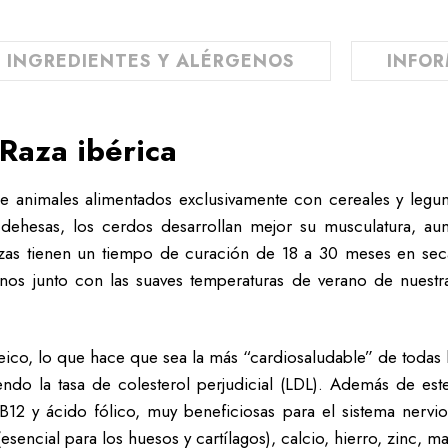
INGREDIENTES Y ALÉRGENOS
INFOR
Raza ibérica
 animales alimentados exclusivamente con cereales y legum
dehesas, los cerdos desarrollan mejor su musculatura, a
piezas tienen un tiempo de curación de 18 a 30 meses en s
rnos junto con las suaves temperaturas de verano de nuest
eico, lo que hace que sea la más “cardiosaludable” de todas 
endo la tasa de colesterol perjudicial (LDL). Además de este
 B12 y ácido fólico, muy beneficiosas para el sistema nerv
esencial para los huesos y cartílagos), calcio, hierro, zinc, m