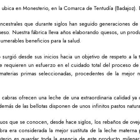
 ubica en Monesterio, en la Comarca de Tentudía (Badajoz).
ancestrales que durante siglos han seguido generaciones de
eso. Nuestra fábrica lleva años elaborando quesos, un prod
numerables beneficios para la salud.
 surgió desde sus inicios hacia un objetivo de respeto a la 
 requieren un esfuerzo en el cuidado total del proceso de
 materias primas seleccionadas, procedentes de la mejor 
s cabras ofrecen una leche de una extraordinaria calidad ya
ás de las bellotas disponen de unos infinitos pastos natura
uos que se conocen, desde hace siglos, los rebaños de ovejas
ra era considerada la mejor sustituta de la leche materna
terio es guardar toda la esencia de este producto milenari