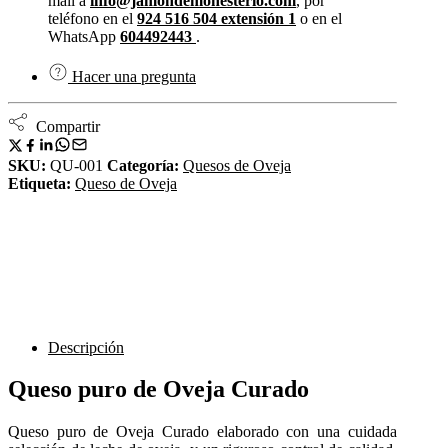
mail a
info@jamondemonesterio.com
, por
teléfono en el
924 516 504 extensión 1
o en el
WhatsApp
604492443
.
Hacer una pregunta
Compartir
SKU:
QU-001
Categoría:
Quesos de Oveja
Etiqueta:
Queso de Oveja
Descripción
Queso puro de Oveja Curado
Queso puro de Oveja Curado elaborado con una cuidada