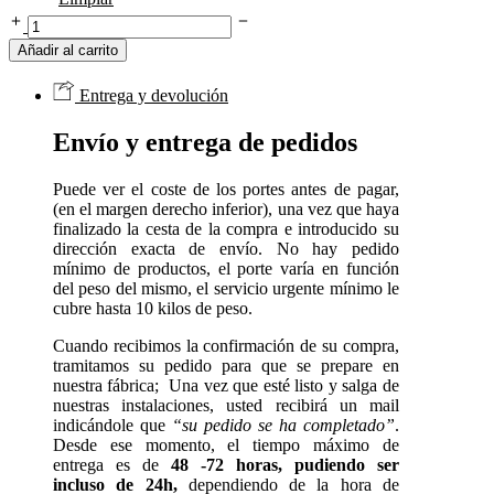
Queso
puro
Añadir al carrito
de
Oveja
Entrega y devolución
Curado
cantidad
Envío y entrega de pedidos
Puede ver el coste de los portes antes de pagar,
(en el margen derecho inferior), una vez que haya
finalizado la cesta de la compra e introducido su
dirección exacta de envío. No hay pedido
mínimo de productos, el porte varía en función
del peso del mismo, el servicio urgente mínimo le
cubre hasta 10 kilos de peso.
Cuando recibimos la confirmación de su compra,
tramitamos su pedido para que se prepare en
nuestra fábrica; Una vez que esté listo y salga de
nuestras instalaciones, usted recibirá un mail
indicándole que
“su pedido se ha completado”
.
Desde ese momento, el tiempo máximo de
entrega es de
48 -72 horas, pudiendo ser
incluso de 24h,
dependiendo de la hora de